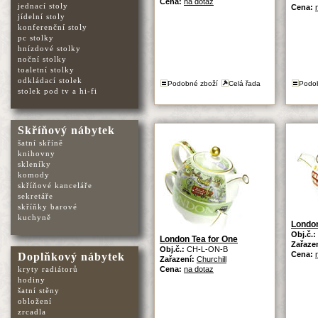
Cena:
na dotaz
jednací stoly
Cena:
jídelní stoly
konferenční stoly
pc stolky
hnízdové stolky
noční stolky
toaletní stolky
odkládací stolek
Podobné zboží
Celá řada
Podo
stolek pod tv a hi-fi
Skříňový nábytek
šatní skříně
knihovny
skleníky
komody
skříňové kanceláře
sekretáře
skříňky barové
kuchyně
London
Obj.č.:
London Tea for One
Zařaze
Obj.č.:
CH-L-ON-B
Cena:
Doplňkový nábytek
Zařazení:
Churchill
kryty radiátorů
Cena:
na dotaz
hodiny
šatní stěny
obložení
zrcadla