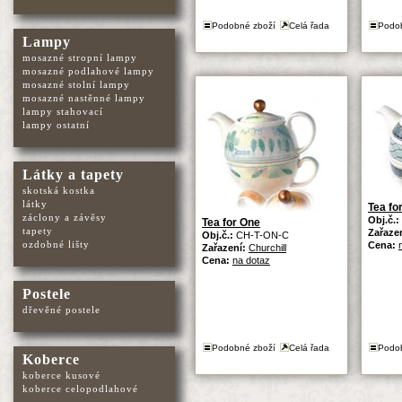
Podobné zboží
Celá řada
Podo
Lampy
mosazné stropní lampy
mosazné podlahové lampy
mosazné stolní lampy
mosazné nastěnné lampy
lampy stahovací
lampy ostatní
Látky a tapety
skotská kostka
látky
Tea fo
záclony a závěsy
Obj.č.:
Tea for One
tapety
Zařaze
Obj.č.:
CH-T-ON-C
ozdobné lišty
Cena:
Zařazení:
Churchill
Cena:
na dotaz
Postele
dřevěné postele
Podobné zboží
Celá řada
Podo
Koberce
koberce kusové
koberce celopodlahové