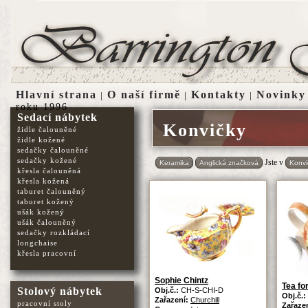
Hlavní strana
O naší firmě
Kontakty
Novinky
|
|
|
roku 1996
Sedací nábytek
Konvičky
židle čalouněné
židle kožené
sedačky čalouněné
sedačky kožené
Jste v
Keramika
Anglická značková
Konvi
křesla čalouněná
křesla kožená
taburet čalouněný
taburet kožený
ušák kožený
ušák čalouněný
sedačky rozkládací
longchaise
křesla pracovní
Sophie Chintz
Tea fo
Stolový nábytek
Obj.č.:
CH-S-CHI-D
Obj.č.:
Zařazení:
Churchill
pracovní stoly
Zařaze