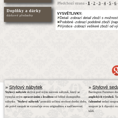
1
Předchozí strana
2
3
4
5
6
-
-
-
-
-
-
Doplňky a dárky
VYSVĚTLIVKY:
dárkové předměty
Detail -
zobrazí detail zboží s možnost
Podobné -
zobrazí podobné zboží (nap
Výrobce -
zobrazí veškeré zboží od vý
»
Stylový nábytek
»
Stylové sed
Stylový nábytek
skrývá pod svým názvem nábytek, který se
Barrington Furniture d
vymyká svým
zpracováním
a
kvalitou
od běžně dostupného
anglických výrobců
. Š
nábytku. "
Stylový nábytek
" postrádá určitou strohost dnešní doby,
čalouněné
sedací soupra
ale právě naopak se vyznačuje svou originalitou a nadčasovostí.
souprav je k dipozici r
kůží.