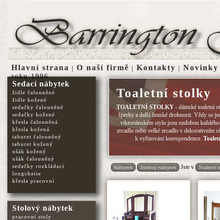
Hlavní strana
O naší firmě
Kontakty
Novinky
|
|
|
roku 1996
Sedací nábytek
Toaletní stolky
židle čalouněné
židle kožené
TOALETNÍ STOLKY
- dámské toaletní s
sedačky čalouněné
sedačky kožené
šperky a další ženské drobnosti. Vždy se jed
křesla čalouněná
viktoriánském stylu jsou ozdobou každého
křesla kožená
zrcadlo nebo velké zrcadlo v dekorativním 
taburet čalouněný
k vyřizování korespondence.
Toalet
taburet kožený
ušák kožený
ušák čalouněný
sedačky rozkládací
Jste v
Nábytek
Stolový nábytek
Toaletní s
longchaise
křesla pracovní
Stolový nábytek
pracovní stoly