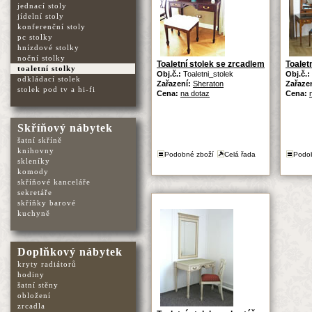
jednací stoly
jídelní stoly
konferenční stoly
pc stolky
hnízdové stolky
noční stolky
Toaletní stolek se zrcadlem
Toaletn
toaletní stolky
Obj.č.:
Toaletni_stolek
Obj.č.:
odkládací stolek
Zařazení:
Sheraton
Zařaze
stolek pod tv a hi-fi
Cena:
na dotaz
Cena:
Skříňový nábytek
šatní skříně
knihovny
Podobné zboží
Celá řada
Podo
skleníky
komody
skříňové kanceláře
sekretáře
skříňky barové
kuchyně
Doplňkový nábytek
kryty radiátorů
hodiny
šatní stěny
obložení
zrcadla