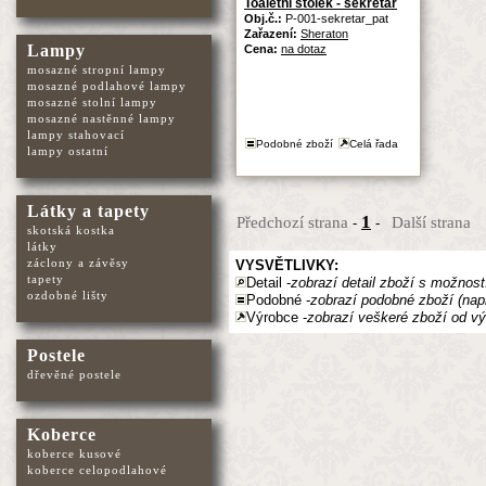
Toaletní stolek - sekretář
Obj.č.:
P-001-sekretar_pat
Zařazení:
Sheraton
Lampy
Cena:
na dotaz
mosazné stropní lampy
mosazné podlahové lampy
mosazné stolní lampy
mosazné nastěnné lampy
lampy stahovací
Podobné zboží
Celá řada
lampy ostatní
Látky a tapety
1
Předchozí strana
Další strana
-
-
skotská kostka
látky
záclony a závěsy
VYSVĚTLIVKY:
tapety
Detail -
zobrazí detail zboží s možnost
ozdobné lišty
Podobné -
zobrazí podobné zboží (nap
Výrobce -
zobrazí veškeré zboží od vý
Postele
dřevěné postele
Koberce
koberce kusové
koberce celopodlahové