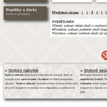
Doplňky a dárky
3
Předchozí strana
1
2
4
5
-
-
-
-
-
-
dárkové předměty
VYSVĚTLIVKY:
Detail -
zobrazí detail zboží s možnost
Podobné -
zobrazí podobné zboží (nap
Výrobce -
zobrazí veškeré zboží od vý
»
Stylový nábytek
»
Stylové sed
Stylový nábytek
skrývá pod svým názvem nábytek, který se
Barrington Furniture d
vymyká svým
zpracováním
a
kvalitou
od běžně dostupného
anglických výrobců
. Š
nábytku. "
Stylový nábytek
" postrádá určitou strohost dnešní doby,
čalouněné
sedací soupra
ale právě naopak se vyznačuje svou originalitou a nadčasovostí.
souprav je k dipozici r
kůží.