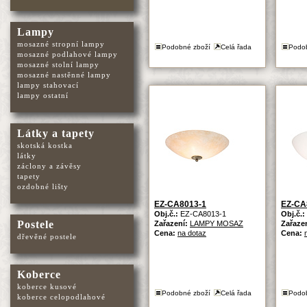
Lampy
mosazné stropní lampy
Podobné zboží
Celá řada
Podo
mosazné podlahové lampy
mosazné stolní lampy
mosazné nastěnné lampy
lampy stahovací
lampy ostatní
Látky a tapety
skotská kostka
látky
záclony a závěsy
tapety
ozdobné lišty
EZ-CA8013-1
EZ-CA
Obj.č.:
EZ-CA8013-1
Obj.č.:
Postele
Zařazení:
LAMPY MOSAZ
Zařaze
Cena:
na dotaz
Cena:
dřevěné postele
Koberce
koberce kusové
Podobné zboží
Celá řada
Podo
koberce celopodlahové