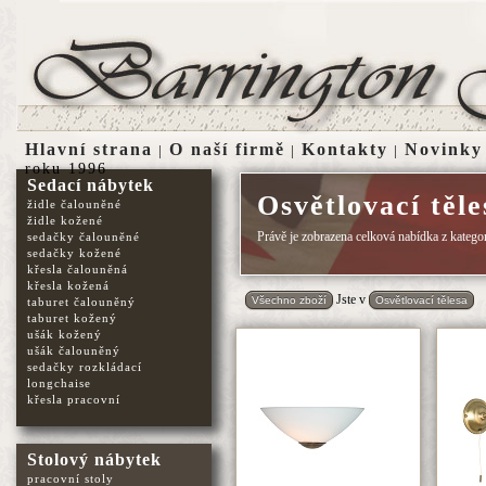
Hlavní strana
O naší firmě
Kontakty
Novinky
|
|
|
roku 1996
Sedací nábytek
Osvětlovací těle
židle čalouněné
židle kožené
Právě je zobrazena celková nabídka z katego
sedačky čalouněné
sedačky kožené
křesla čalouněná
křesla kožená
Jste v
Všechno zboží
Osvětlovací tělesa
taburet čalouněný
taburet kožený
ušák kožený
ušák čalouněný
sedačky rozkládací
longchaise
křesla pracovní
Stolový nábytek
pracovní stoly