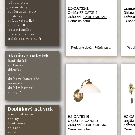
jednací stoly
jídelní stoly
EZ-CA731-1
Lampa
konferenční stoly
Obj.č.:
EZ-CA731-1
Obj.č.:
pc stolky
Zařazení:
LAMPY MOSAZ
Zařaze
hnízdové stolky
Cena:
na dotaz
Cena:
noční stolky
toaletní stolky
odkládací stolek
stolek pod tv a hi-fi
Podobné zboží
Celá řada
Podo
Skříňový nábytek
šatní skříně
knihovny
skleníky
komody
skříňové kanceláře
sekretáře
skříňky barové
kuchyně
Doplňkový nábytek
kryty radiátorů
EZ-CA761-B
EZ-CA
hodiny
Obj.č.:
EZ-CA761-B
Obj.č.:
šatní stěny
Zařazení:
LAMPY MOSAZ
Zařaze
obložení
Cena:
na dotaz
Cena:
zrcadla