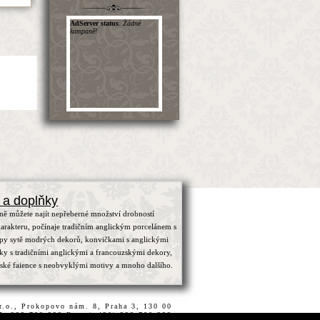
 a doplňky
ně můžete najít nepřeberné množství drobností
arakteru, počínaje tradičním anglickým porcelánem s
ypy sytě modrých dekorů, konvičkami s anglickými
čky s tradičními anglickými a francouzskými dekory,
zské faience s neobvyklými motivy a mnoho dalšího.
.r.o., Prokopovo nám. 8, Praha 3, 130 00
15, 222 780 222 Fax.:(+420) 222 780 222