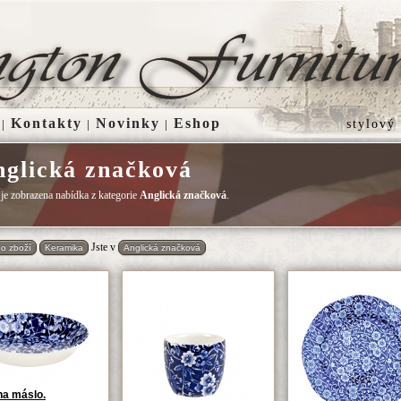
Kontakty
Novinky
Eshop
|
|
|
stylový
glická značková
 je zobrazena nabídka z kategorie
Anglická značková
.
Jste v
o zboží
Keramika
Anglická značková
na máslo.