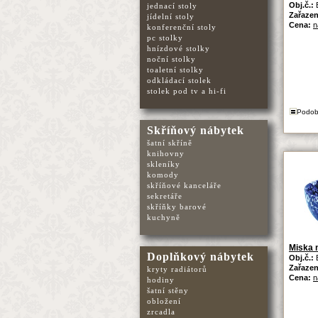
Obj.č.:
jednací stoly
Zařazen
jídelní stoly
Cena:
n
konferenční stoly
pc stolky
hnízdové stolky
noční stolky
toaletní stolky
odkládací stolek
stolek pod tv a hi-fi
Podob
Skříňový nábytek
šatní skříně
knihovny
skleníky
komody
skříňové kanceláře
sekretáře
skříňky barové
kuchyně
Miska n
Doplňkový nábytek
Obj.č.:
Zařazen
kryty radiátorů
Cena:
n
hodiny
šatní stěny
obložení
zrcadla