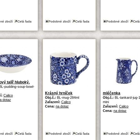
né zboží
Celá řada
Podobné zboží
Celá řada
Podobné zboží
Celá
vý talíř hluboký.
BL-pudding-soup-bowl-
Krásný hrníček
mléčenka
í:
Calico
Obj.č.:
BL-mug-284ml
Obj.č.:
BL-tankard-jug-
a dotaz
Zařazení:
Calico
mini
Cena:
na dotaz
Zařazení:
Calico
Cena:
na dotaz
né zboží
Celá řada
Podobné zboží
Celá řada
Podobné zboží
Celá