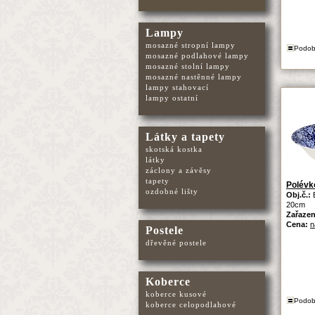
Lampy
mosazné stropní lampy
Podob
mosazné podlahové lampy
mosazné stolní lampy
mosazné nastěnné lampy
lampy stahovací
lampy ostatní
Látky a tapety
skotská kostka
látky
záclony a závěsy
tapety
Polévko
ozdobné lišty
Obj.č.:
20cm
Zařazen
Cena:
n
Postele
dřevěné postele
Koberce
koberce kusové
Podob
koberce celopodlahové