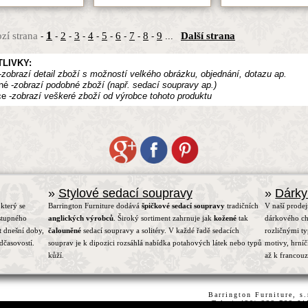
1
zí strana
2
3
4
5
6
7
8
9
Další strana
-
-
-
-
-
-
-
-
-
...
LIVKY:
-
zobrazí detail zboží s možností velkého obrázku, objednání, dotazu ap.
né -
zobrazí podobné zboží (např. sedací soupravy ap.)
e -
zobrazí veškeré zboží od výrobce tohoto produktu
»
Stylové sedací soupravy
»
Dárky
který se
Barrington Furniture dodává
špičkové sedací soupravy
tradičních
V naší prodej
stupného
anglických výrobců
. Široký sortiment zahrnuje jak
kožené
tak
dárkového ch
t dnešní doby,
čalouněné
sedací soupravy a solitéry. V každé řadě sedacích
rozličnými t
dčasovostí.
souprav je k dipozici rozsáhlá nabídka potahových látek nebo typů
motivy, hrní
kůží.
až k francou
Barrington Furniture, s
Tel.:(+420) 222 782 6