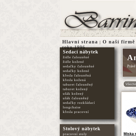
Hlavní strana
O naší firmě
|
roku 1996
Sedací nábytek
An
židle čalouněné
židle kožené
Právě
sedačky čalouněné
sedačky kožené
křesla čalouněná
křesla kožená
Všechn
taburet čalouněný
taburet kožený
ušák kožený
ušák čalouněný
sedačky rozkládací
longchaise
křesla pracovní
Stolový nábytek
Miska 
pracovní stoly