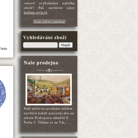
cenově zvýhodněná nabídka
zboží? Pak navštivte sekci
šetříme stylově
.
Celá akční nabídka
Vyhledávání zboží
Najdi
 řada
Naše prodejna
Naší stylovou prodejnu můžete
navštívit každý pracovní den na
adrese Prokopovo náměstí 8
Praha 3. Těšíme se na Vás... ..