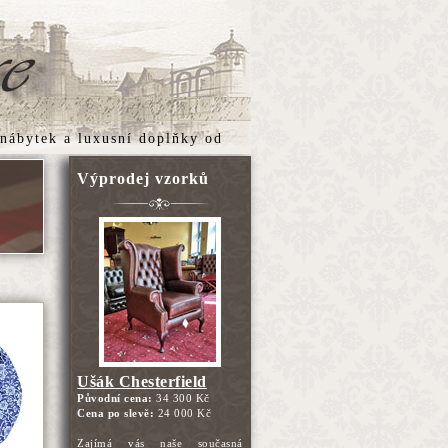
 nábytek
a
luxusní doplňky
od
Výprodej vzorků
Ušák Chesterfield
Původní cena:
34 300 Kč
Cena po slevě:
24 000 Kč
Zajímá vás naše současná