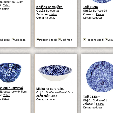
BL-butter-pat-12cm
í:
Calico
Kalíšek na vajíčka.
Talíř 19cm
a dotaz
Obj.č.:
BL-egg-tot
Obj.č.:
BL-Plate-19
Zařazení:
Calico
Zařazení:
Calico
Cena:
na dotaz
Cena:
na dotaz
né zboží
Celá řada
Podobné zboží
Celá řada
Podobné zboží
Celá
a cukr - stylová
Miska na cereralie.
BL-sugar-bowl-9_5cm
Obj.č.:
BL-Cereal-Bowl-16cm
í:
Calico
Zařazení:
Calico
Talíř 21,5cm
a dotaz
Cena:
na dotaz
Obj.č.:
BL-Plate-21
Zařazení:
Calico
Cena:
na dotaz