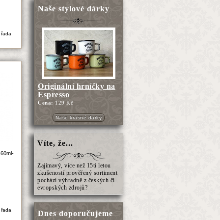
Naše stylové dárky
 řada
Originální hrníčky na
Espresso
Cena:
129 Kč
Naše krásné dárky
Víte, že...
160ml-
Zajímavý, více než 15ti letou
zkušeností prověřený sortiment
pochází výhradně z českých či
evropských zdrojů?
 řada
Dnes doporučujeme