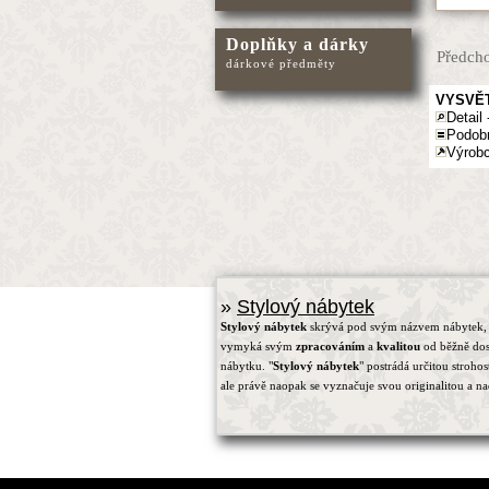
Doplňky a dárky
Předcho
dárkové předměty
VYSVĚT
Detail 
Podob
Výrobc
»
Stylový nábytek
Stylový nábytek
skrývá pod svým názvem nábytek, 
vymyká svým
zpracováním
a
kvalitou
od běžně do
nábytku. "
Stylový nábytek
" postrádá určitou strohos
ale právě naopak se vyznačuje svou originalitou a na