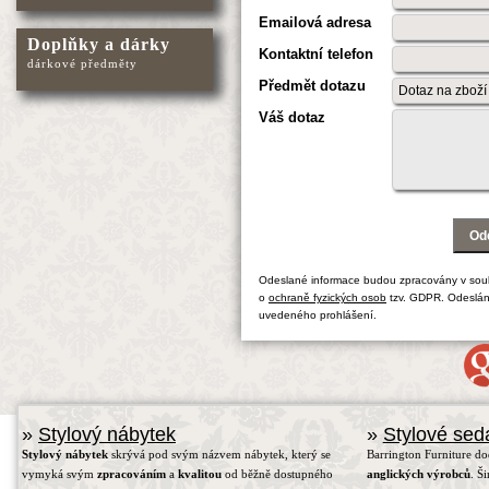
Emailová adresa
Doplňky a dárky
Kontaktní telefon
dárkové předměty
Předmět dotazu
Váš dotaz
Odeslané informace budou zpracovány v sou
o
ochraně fyzických osob
tzv. GDPR. Odeslán
uvedeného prohlášení.
»
Stylový nábytek
»
Stylové sed
Stylový nábytek
skrývá pod svým názvem nábytek, který se
Barrington Furniture d
vymyká svým
zpracováním
a
kvalitou
od běžně dostupného
anglických výrobců
. Š