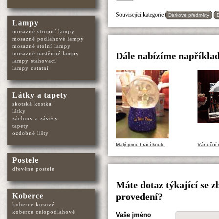
Související kategorie
Dárkové předměty
Lampy
mosazné stropní lampy
mosazné podlahové lampy
mosazné stolní lampy
mosazné nastěnné lampy
Dále nabízíme například
lampy stahovací
lampy ostatní
Látky a tapety
skotská kostka
látky
záclony a závěsy
tapety
ozdobné lišty
Malý princ hrací koule
Vánoční n
Postele
dřevěné postele
Máte dotaz týkající se z
Koberce
provedení?
koberce kusové
koberce celopodlahové
Vaše jméno