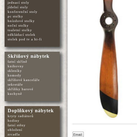
jednací stoly
jídelní stoly
konferenční stoly
pc stolky
hnízdové stolky
noční stolky
toaletní stolky
odkládací stolek
stolek pod tv a hi-fi
Skříňový nábytek
šatní skříně
knihovny
skleníky
komody
skříňové kanceláře
sekretáře
skříňky barové
kuchyně
Doplňkový nábytek
kryty radiátorů
hodiny
šatní stěny
obložení
zrcadla