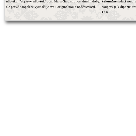
nábytku. "
Stylový nábytek
" postrádá určitou strohost dnešní doby,
čalouněné
sedací soupra
ale právě naopak se vyznačuje svou originalitou a nadčasovostí.
souprav je k dipozici r
kůží.