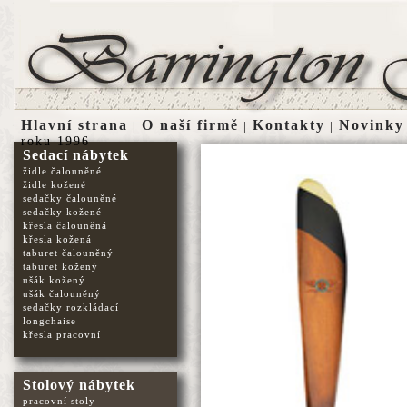
Hlavní strana
O naší firmě
Kontakty
Novinky
|
|
|
roku 1996
Sedací nábytek
židle čalouněné
židle kožené
sedačky čalouněné
sedačky kožené
křesla čalouněná
křesla kožená
taburet čalouněný
taburet kožený
ušák kožený
ušák čalouněný
sedačky rozkládací
longchaise
křesla pracovní
Stolový nábytek
pracovní stoly