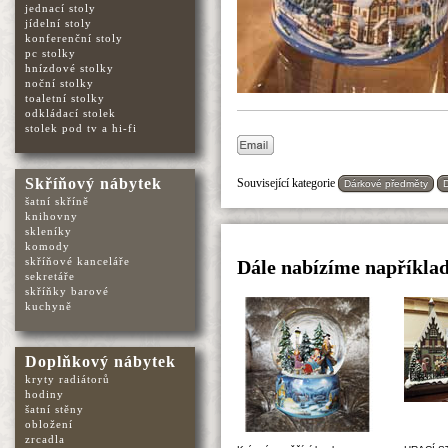
jednací stoly
jídelní stoly
konferenční stoly
pc stolky
hnízdové stolky
noční stolky
toaletní stolky
odkládací stolek
stolek pod tv a hi-fi
Skříňový nábytek
Související kategorie
Dárkové předměty
šatní skříně
knihovny
skleníky
komody
skříňové kanceláře
Dále nabízíme například
sekretáře
skříňky barové
kuchyně
Doplňkový nábytek
kryty radiátorů
hodiny
šatní stěny
obložení
zrcadla