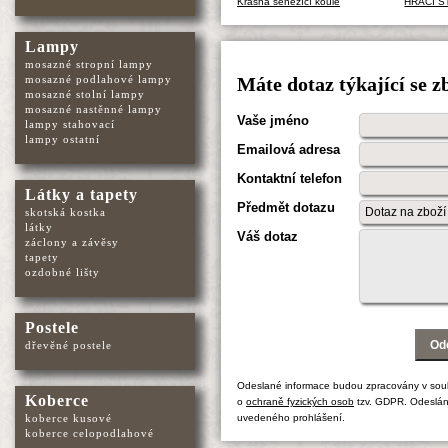
Krásná seněžící koule
HRACÍ 
Lampy
mosazné stropní lampy
mosazné podlahové lampy
Máte dotaz týkající se z
mosazné stolní lampy
mosazné nastěnné lampy
Vaše jméno
lampy stahovací
lampy ostatní
Emailová adresa
Kontaktní telefon
Látky a tapety
Předmět dotazu
skotská kostka
látky
Váš dotaz
záclony a závěsy
tapety
ozdobné lišty
Postele
dřevěné postele
Odeslané informace budou zpracovány v sou
Koberce
o
ochraně fyzických osob
tzv. GDPR. Odeslán
uvedeného prohlášení.
koberce kusové
koberce celopodlahové