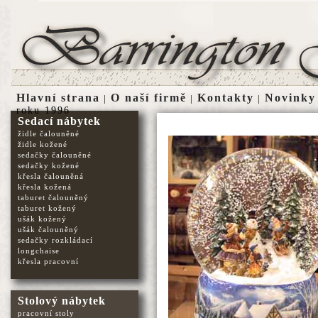
Hlavní strana
O naší firmě
Kontakty
Novinky
|
|
|
roku 1996
Sedací nábytek
židle čalouněné
židle kožené
sedačky čalouněné
sedačky kožené
křesla čalouněná
křesla kožená
taburet čalouněný
taburet kožený
ušák kožený
ušák čalouněný
sedačky rozkládací
longchaise
křesla pracovní
Stolový nábytek
pracovní stoly