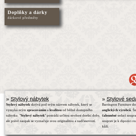
Doplňky a dárky
dárkové předměty
»
Stylový nábytek
»
Stylové sed
Stylový nábytek
skrývá pod svým názvem nábytek, který se
Barrington Furniture d
vymyká svým
zpracováním
a
kvalitou
od běžně dostupného
anglických výrobců
. Š
nábytku. "
Stylový nábytek
" postrádá určitou strohost dnešní doby,
čalouněné
sedací soupra
ale právě naopak se vyznačuje svou originalitou a nadčasovostí.
souprav je k dipozici r
kůží.