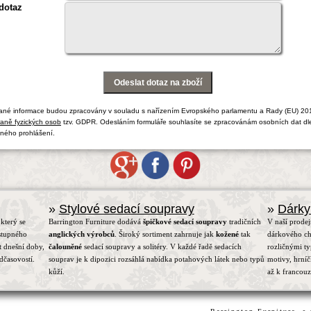
dotaz
ané informace budou zpracovány v souladu s nařízením Evropského parlamentu a Rady (EU) 20
aně fyzických osob
tzv. GDPR. Odesláním formuláře souhlasíte se zpracovánám osobních dat dl
ného prohlášení.
»
Stylové sedací soupravy
»
Dárky
který se
Barrington Furniture dodává
špičkové sedací soupravy
tradičních
V naší prodej
stupného
anglických výrobců
. Široký sortiment zahrnuje jak
kožené
tak
dárkového ch
t dnešní doby,
čalouněné
sedací soupravy a solitéry. V každé řadě sedacích
rozličnými t
dčasovostí.
souprav je k dipozici rozsáhlá nabídka potahových látek nebo typů
motivy, hrní
kůží.
až k francou