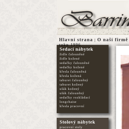
Hlavní strana
O naší firmě
|
roku 1996
Sedací nábytek
židle čalouněné
židle kožené
sedačky čalouněné
sedačky kožené
křesla čalouněná
křesla kožená
taburet čalouněný
taburet kožený
ušák kožený
ušák čalouněný
sedačky rozkládací
longchaise
křesla pracovní
Stolový nábytek
pracovní stoly