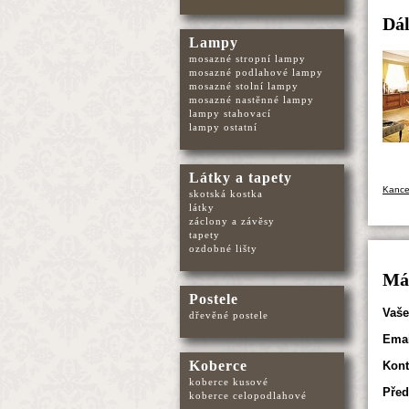
Dál
Lampy
mosazné stropní lampy
mosazné podlahové lampy
mosazné stolní lampy
mosazné nastěnné lampy
lampy stahovací
lampy ostatní
Látky a tapety
Kance
skotská kostka
látky
záclony a závěsy
tapety
ozdobné lišty
Mát
Postele
Vaše
dřevěné postele
Emai
Koberce
Kont
koberce kusové
Před
koberce celopodlahové