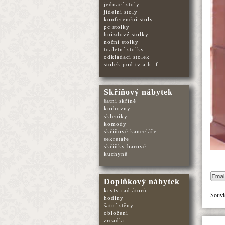
jednací stoly
jídelní stoly
konferenční stoly
pc stolky
hnízdové stolky
noční stolky
toaletní stolky
odkládací stolek
stolek pod tv a hi-fi
Skříňový nábytek
šatní skříně
knihovny
skleníky
komody
skříňové kanceláře
sekretáře
skříňky barové
kuchyně
Doplňkový nábytek
kryty radiátorů
Souvis
hodiny
šatní stěny
obložení
zrcadla