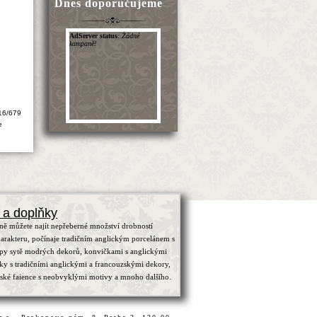
Dnes doporučujeme
16/679
e
 a doplňky
ně můžete najít nepřeberné množství drobností
arakteru, počínaje tradičním anglickým porcelánem s
ypy sytě modrých dekorů, konvičkami s anglickými
čky s tradičními anglickými a francouzskými dekory,
zské faience s neobvyklými motivy a mnoho dalšího.