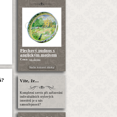
Plechový podnos s
anglickým motivem
Cena:
na dotaz
Naše krásné dárky
á?
Víte, že...
Kompletní servis při zařizování
individuálních stylových
interiérů je u nás
samozřejmostí?