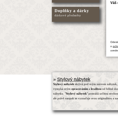
Váš 
Doplňky a dárky
dárkové předměty
Odesl
o
ochr
uvede
»
Stylový nábytek
Stylový nábytek
skrývá pod svým názvem nábytek, 
vymyká svým
zpracováním
a
kvalitou
od běžně do
nábytku. "
Stylový nábytek
" postrádá určitou strohos
ale právě naopak se vyznačuje svou originalitou a na