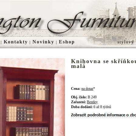
Kontakty
Novinky
Eshop
|
|
|
stylový
Knihovna se skříňko
malá
Cena:
na dotaz
*
Obj. číslo:
B 249
Zařazení:
Bentley
Doba dodání:
6 až 8 týdnů