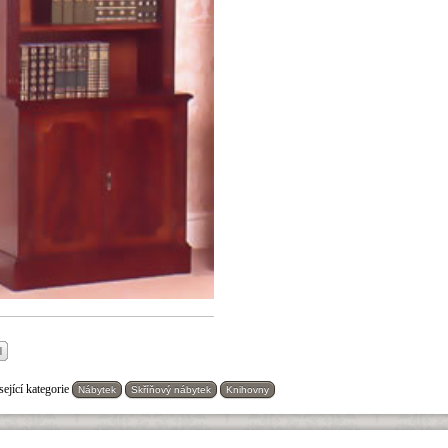
ející kategorie
Nábytek
Skříňový nábytek
Knihovny