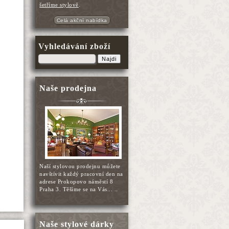
šetříme stylově
.
Celá akční nabídka
Vyhledávání zboží
Najdi
Naše prodejna
Naší stylovou prodejnu můžete
navštívit každý pracovní den na
adrese Prokopovo náměstí 8
Praha 3. Těšíme se na Vás... ..
Naše stylové dárky