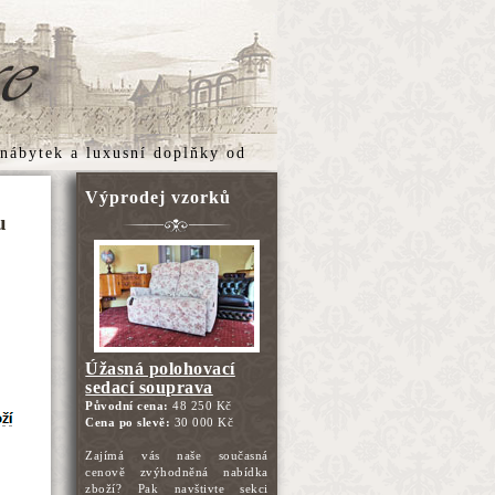
 nábytek
a
luxusní doplňky
od
Výprodej vzorků
u
Úžasná polohovací
sedací souprava
Původní cena:
48 250 Kč
Cena po slevě:
30 000 Kč
Zajímá vás naše současná
cenově zvýhodněná nabídka
zboží? Pak navštivte sekci