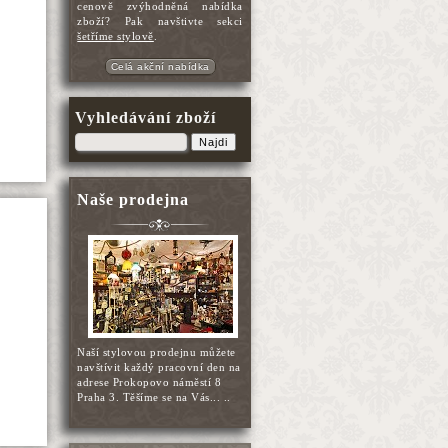
cenově zvýhodněná nabídka
zboží? Pak navštivte sekci
šetříme stylově
.
Celá akční nabídka
Vyhledávání zboží
Najdi
Naše prodejna
Naší stylovou prodejnu můžete
navštívit každý pracovní den na
adrese Prokopovo náměstí 8
Praha 3. Těšíme se na Vás... ..