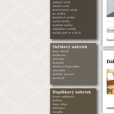
jednací stoly
jídelní stoly
konferenční stoly
pc stolky
hnízdové stolky
noční stolky
toaletní stolky
odkládací stolek
stolek pod tv a hi-fi
Souvis
Skříňový nábytek
šatní skříně
knihovny
skleníky
Dál
komody
skříňové kanceláře
sekretáře
skříňky barové
kuchyně
Doplňkový nábytek
kryty radiátorů
hodiny
šatní stěny
Luxus
obložení
zrcadla