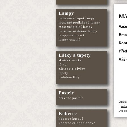
Lampy
Mát
mosazné stropní lampy
mosazné podlahové lampy
Vaše
mosazné stolní lampy
mosazné nastěnné lampy
Emai
lampy stahovací
lampy ostatní
Kont
Před
Látky a tapety
Váš 
skotská kostka
látky
záclony a závěsy
tapety
ozdobné lišty
Postele
dřevěné postele
Odesl
o
ochr
uvede
Koberce
koberce kusové
koberce celopodlahové