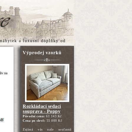
 nábytek
a
luxusní doplňky
od
Výprodej vzorků
liv na
Rozkládací sedací
souprava - Poppy
Původní cena:
61 143 Kč
Cena po slevě:
55 000 Kč
Zajímá vás naše současná