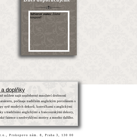
 a doplňky
ně můžete najít nepřeberné množství drobností
arakteru, počínaje tradičním anglickým porcelánem s
ypy sytě modrých dekorů, konvičkami s anglickými
čky s tradičními anglickými a francouzskými dekory,
zské faience s neobvyklými motivy a mnoho dalšího.
.r.o., Prokopovo nám. 8, Praha 3, 130 00