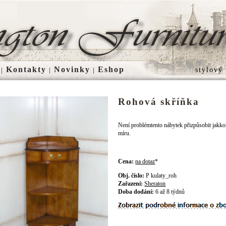
Kontakty
Novinky
Eshop
|
|
|
stylový
Rohová skříňka
Není problémtento nábytek přizpůsobit jakko
míru.
Cena:
na dotaz
*
Obj. číslo:
P kulaty_roh
Zařazení:
Sheraton
Doba dodání:
6 až 8 týdnů