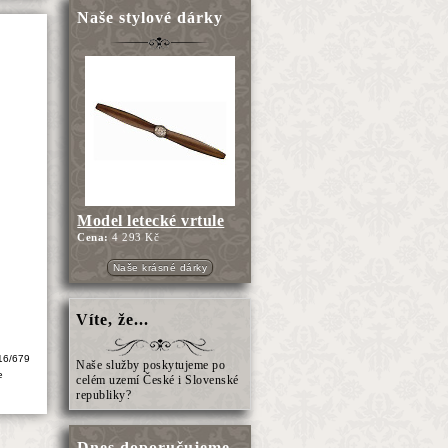
Naše stylové dárky
Model letecké vrtule
Cena:
4 293 Kč
Naše krásné dárky
Víte, že...
16/679
Naše služby poskytujeme po
e
celém uzemí České i Slovenské
republiky?
Dnes doporučujeme