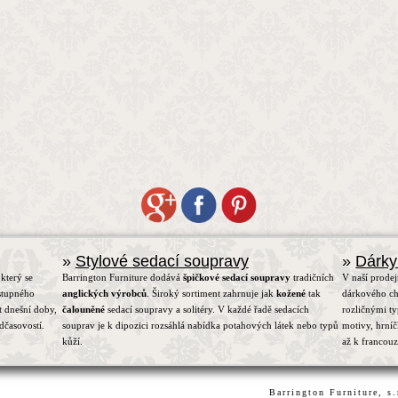
»
Stylové sedací soupravy
»
Dárky
který se
Barrington Furniture dodává
špičkové sedací soupravy
tradičních
V naší prodej
stupného
anglických výrobců
. Široký sortiment zahrnuje jak
kožené
tak
dárkového ch
t dnešní doby,
čalouněné
sedací soupravy a solitéry. V každé řadě sedacích
rozličnými t
dčasovostí.
souprav je k dipozici rozsáhlá nabídka potahových látek nebo typů
motivy, hrní
kůží.
až k francou
Barrington Furniture, s