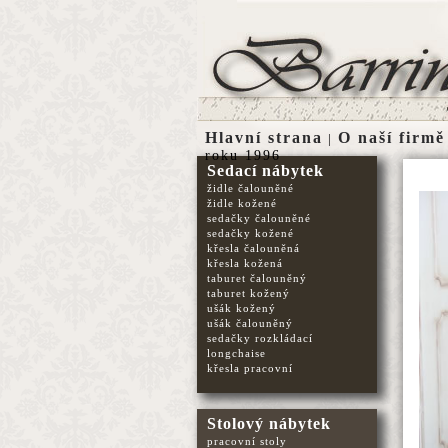
Hlavní strana
O naší firmě
|
roku 1996
Sedací nábytek
židle čalouněné
židle kožené
sedačky čalouněné
sedačky kožené
křesla čalouněná
křesla kožená
taburet čalouněný
taburet kožený
ušák kožený
ušák čalouněný
sedačky rozkládací
longchaise
křesla pracovní
Stolový nábytek
pracovní stoly