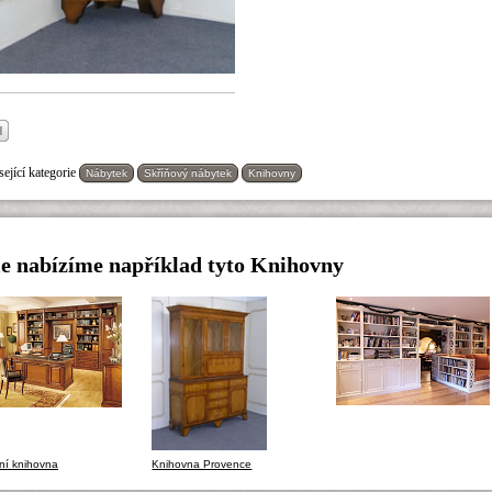
ející kategorie
Nábytek
Skříňový nábytek
Knihovny
e nabízíme například tyto Knihovny
ní knihovna
Knihovna Provence