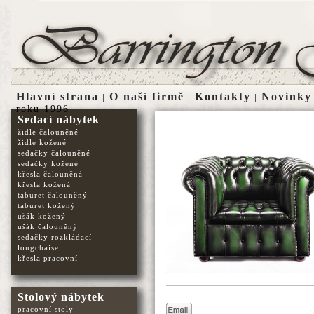
Hlavní strana
O naší firmě
Kontakty
Novinky
|
|
|
roku 1996
Sedací nábytek
židle čalouněné
židle kožené
sedačky čalouněné
sedačky kožené
křesla čalouněná
křesla kožená
taburet čalouněný
taburet kožený
ušák kožený
ušák čalouněný
sedačky rozkládací
longchaise
křesla pracovní
Stolový nábytek
pracovní stoly