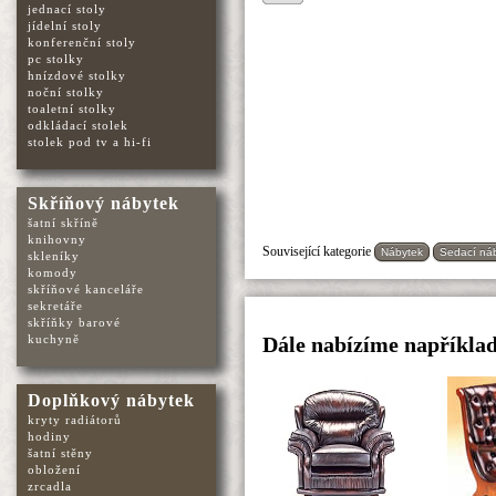
jednací stoly
jídelní stoly
konferenční stoly
pc stolky
hnízdové stolky
noční stolky
toaletní stolky
odkládací stolek
stolek pod tv a hi-fi
Skříňový nábytek
šatní skříně
knihovny
Související kategorie
Nábytek
Sedací ná
skleníky
komody
skříňové kanceláře
sekretáře
skříňky barové
kuchyně
Dále nabízíme například
Doplňkový nábytek
kryty radiátorů
hodiny
šatní stěny
obložení
zrcadla