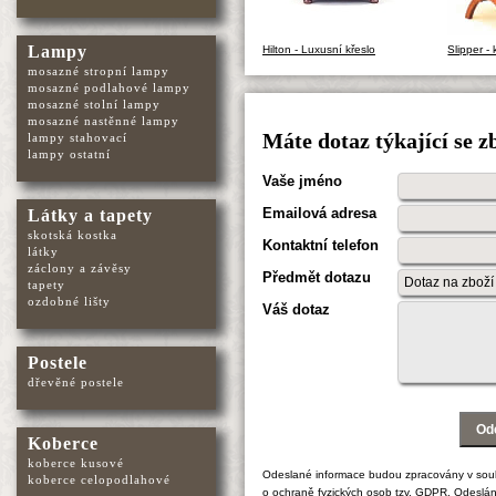
Lampy
Hilton - Luxusní křeslo
Slipper - 
mosazné stropní lampy
mosazné podlahové lampy
mosazné stolní lampy
mosazné nastěnné lampy
Máte dotaz týkající se z
lampy stahovací
lampy ostatní
Vaše jméno
Emailová adresa
Látky a tapety
skotská kostka
Kontaktní telefon
látky
záclony a závěsy
Předmět dotazu
tapety
ozdobné lišty
Váš dotaz
Postele
dřevěné postele
Koberce
koberce kusové
Odeslané informace budou zpracovány v sou
koberce celopodlahové
o
ochraně fyzických osob
tzv. GDPR. Odeslán