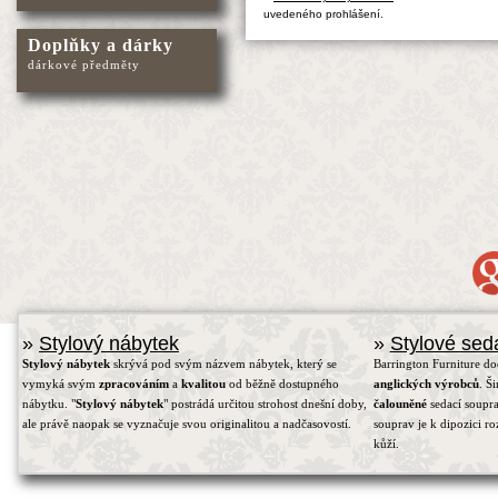
uvedeného prohlášení.
Doplňky a dárky
dárkové předměty
»
Stylový nábytek
»
Stylové sed
Stylový nábytek
skrývá pod svým názvem nábytek, který se
Barrington Furniture d
vymyká svým
zpracováním
a
kvalitou
od běžně dostupného
anglických výrobců
. Š
nábytku. "
Stylový nábytek
" postrádá určitou strohost dnešní doby,
čalouněné
sedací soupra
ale právě naopak se vyznačuje svou originalitou a nadčasovostí.
souprav je k dipozici r
kůží.