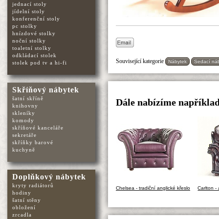
jednací stoly
jídelní stoly
konferenční stoly
pc stolky
hnízdové stolky
noční stolky
toaletní stolky
odkládací stolek
Související kategorie
Nábytek
Sedací ná
stolek pod tv a hi-fi
Skříňový nábytek
šatní skříně
Dále nabízíme například
knihovny
skleníky
komody
skříňové kanceláře
sekretáře
skříňky barové
kuchyně
Doplňkový nábytek
kryty radiátorů
Chelsea - tradiční anglické křeslo
Carlton -
hodiny
šatní stěny
obložení
zrcadla