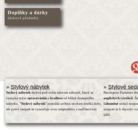
Doplňky a dárky
dárkové předměty
»
Stylový nábytek
»
Stylové sed
Stylový nábytek
skrývá pod svým názvem nábytek, který se
Barrington Furniture d
vymyká svým
zpracováním
a
kvalitou
od běžně dostupného
anglických výrobců
. Š
nábytku. "
Stylový nábytek
" postrádá určitou strohost dnešní doby,
čalouněné
sedací soupra
ale právě naopak se vyznačuje svou originalitou a nadčasovostí.
souprav je k dipozici r
kůží.