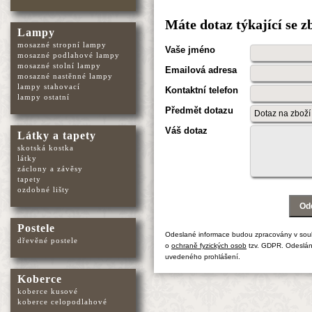
Máte dotaz týkající se z
Lampy
mosazné stropní lampy
Vaše jméno
mosazné podlahové lampy
mosazné stolní lampy
Emailová adresa
mosazné nastěnné lampy
lampy stahovací
Kontaktní telefon
lampy ostatní
Předmět dotazu
Váš dotaz
Látky a tapety
skotská kostka
látky
záclony a závěsy
tapety
ozdobné lišty
Postele
Odeslané informace budou zpracovány v sou
dřevěné postele
o
ochraně fyzických osob
tzv. GDPR. Odeslán
uvedeného prohlášení.
Koberce
koberce kusové
koberce celopodlahové