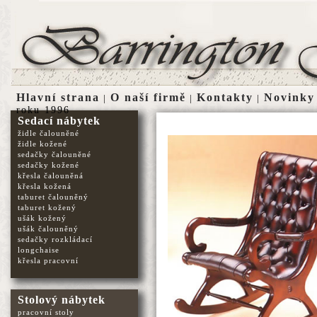
Hlavní strana
O naší firmě
Kontakty
Novinky
|
|
|
roku 1996
Sedací nábytek
židle čalouněné
židle kožené
sedačky čalouněné
sedačky kožené
křesla čalouněná
křesla kožená
taburet čalouněný
taburet kožený
ušák kožený
ušák čalouněný
sedačky rozkládací
longchaise
křesla pracovní
Stolový nábytek
pracovní stoly