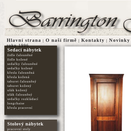
Hlavní strana
O naší firmě
Kontakty
Novinky
|
|
|
roku 1996
Sedací nábytek
židle čalouněné
židle kožené
sedačky čalouněné
sedačky kožené
křesla čalouněná
křesla kožená
taburet čalouněný
taburet kožený
ušák kožený
ušák čalouněný
sedačky rozkládací
longchaise
křesla pracovní
Stolový nábytek
pracovní stoly