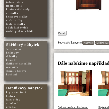
jednací stoly
jídelní stoly
konferenční stoly
pc stolky
hnízdové stolky
noční stolky
toaletní stolky
odkládací stolek
stolek pod tv a hi-fi
Související kategorie
Nábytek
Doplňkový
Skříňový nábytek
šatní skříně
knihovny
skleníky
komody
Dále nabízíme například
skříňové kanceláře
sekretáře
skříňky barové
kuchyně
Doplňkový nábytek
kryty radiátorů
hodiny
šatní stěny
obložení
zrcadla
Stylové dveře s obložením.
Stylové d