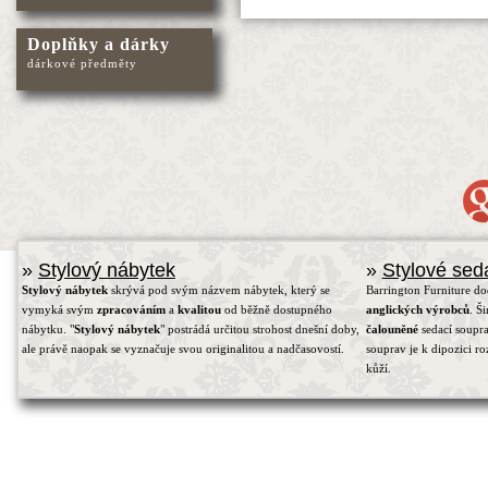
Doplňky a dárky
dárkové předměty
»
Stylový nábytek
»
Stylové sed
Stylový nábytek
skrývá pod svým názvem nábytek, který se
Barrington Furniture d
vymyká svým
zpracováním
a
kvalitou
od běžně dostupného
anglických výrobců
. Š
nábytku. "
Stylový nábytek
" postrádá určitou strohost dnešní doby,
čalouněné
sedací soupra
ale právě naopak se vyznačuje svou originalitou a nadčasovostí.
souprav je k dipozici r
kůží.