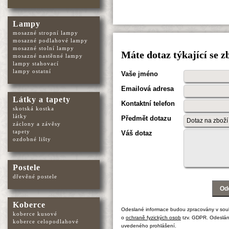
Lampy
mosazné stropní lampy
mosazné podlahové lampy
mosazné stolní lampy
Máte dotaz týkající se 
mosazné nastěnné lampy
lampy stahovací
lampy ostatní
Vaše jméno
Emailová adresa
Látky a tapety
Kontaktní telefon
skotská kostka
látky
Předmět dotazu
záclony a závěsy
tapety
Váš dotaz
ozdobné lišty
Postele
dřevěné postele
Koberce
Odeslané informace budou zpracovány v sou
koberce kusové
o
ochraně fyzických osob
tzv. GDPR. Odeslán
koberce celopodlahové
uvedeného prohlášení.