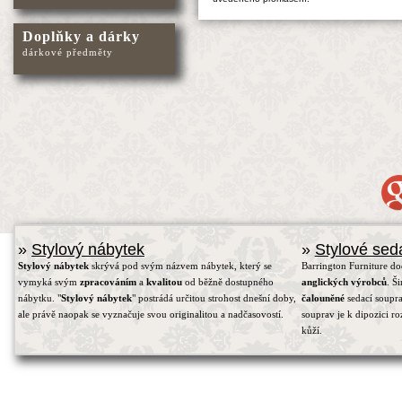
Doplňky a dárky
dárkové předměty
»
Stylový nábytek
»
Stylové sed
Stylový nábytek
skrývá pod svým názvem nábytek, který se
Barrington Furniture d
vymyká svým
zpracováním
a
kvalitou
od běžně dostupného
anglických výrobců
. Š
nábytku. "
Stylový nábytek
" postrádá určitou strohost dnešní doby,
čalouněné
sedací soupra
ale právě naopak se vyznačuje svou originalitou a nadčasovostí.
souprav je k dipozici r
kůží.