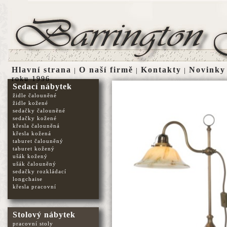
Hlavní strana
O naší firmě
Kontakty
Novinky
|
|
|
roku 1996
Sedací nábytek
židle čalouněné
židle kožené
sedačky čalouněné
sedačky kožené
křesla čalouněná
křesla kožená
taburet čalouněný
taburet kožený
ušák kožený
ušák čalouněný
sedačky rozkládací
longchaise
křesla pracovní
Stolový nábytek
pracovní stoly