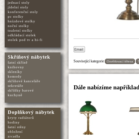
jednací stoly
jídelní stoly
konferenční stoly
pc stolky
hnízdové stolky
noční stolky
toaletní stolky
odkládací stolek
stolek pod tv a hi-fi
Skříňový nábytek
Související kategorie
Osvětlovací tělesa
šatní skříně
knihovny
skleníky
komody
skříňové kanceláře
sekretáře
Dále nabízíme například 
skříňky barové
kuchyně
Doplňkový nábytek
kryty radiátorů
hodiny
šatní stěny
obložení
zrcadla