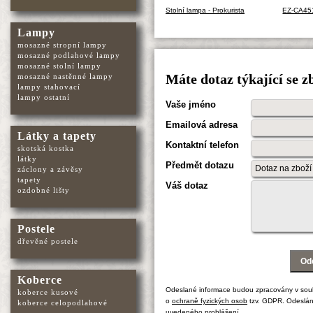
Stolní lampa - Prokurista
EZ-CA45
Lampy
mosazné stropní lampy
mosazné podlahové lampy
mosazné stolní lampy
mosazné nastěnné lampy
Máte dotaz týkající se 
lampy stahovací
lampy ostatní
Vaše jméno
Emailová adresa
Látky a tapety
Kontaktní telefon
skotská kostka
látky
Předmět dotazu
záclony a závěsy
tapety
Váš dotaz
ozdobné lišty
Postele
dřevěné postele
Koberce
Odeslané informace budou zpracovány v sou
koberce kusové
o
ochraně fyzických osob
tzv. GDPR. Odeslán
koberce celopodlahové
uvedeného prohlášení.