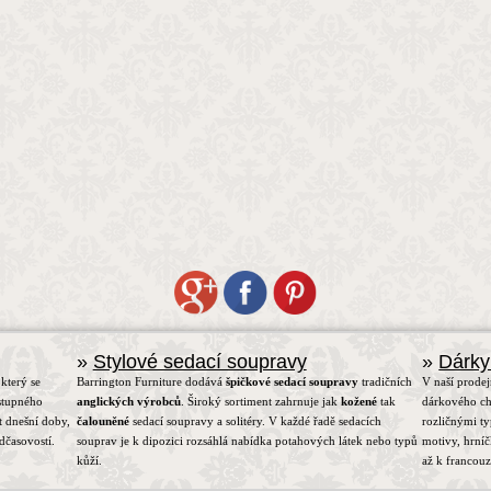
»
Stylové sedací soupravy
»
Dárky
který se
Barrington Furniture dodává
špičkové sedací soupravy
tradičních
V naší prodej
stupného
anglických výrobců
. Široký sortiment zahrnuje jak
kožené
tak
dárkového ch
t dnešní doby,
čalouněné
sedací soupravy a solitéry. V každé řadě sedacích
rozličnými t
dčasovostí.
souprav je k dipozici rozsáhlá nabídka potahových látek nebo typů
motivy, hrní
kůží.
až k francou