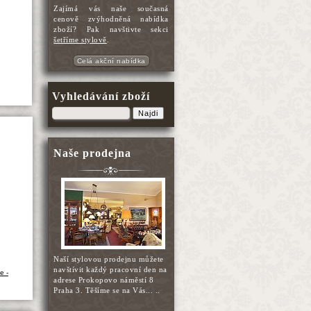
Zajímá vás naše současná
cenově zvýhodněná nabídka
zboží? Pak navštivte sekci
šetříme stylově
.
Celá akční nabídka
Vyhledávání zboží
Najdi
Naše prodejna
Naší stylovou prodejnu můžete
navštívit každý pracovní den na
e -
adrese Prokopovo náměstí 8
Praha 3. Těšíme se na Vás... ..