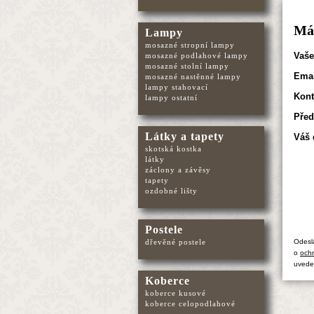
Mát
Lampy
mosazné stropní lampy
Vaše
mosazné podlahové lampy
mosazné stolní lampy
Emai
mosazné nastěnné lampy
lampy stahovací
Kont
lampy ostatní
Před
Látky a tapety
Váš 
skotská kostka
látky
záclony a závěsy
tapety
ozdobné lišty
Postele
dřevěné postele
Odesl
o
ochr
uvede
Koberce
koberce kusové
koberce celopodlahové