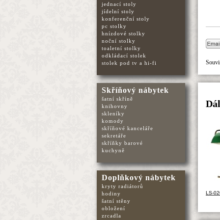
jednací stoly
jídelní stoly
konferenční stoly
pc stolky
hnízdové stolky
noční stolky
toaletní stolky
odkládací stolek
Souvis
stolek pod tv a hi-fi
Skříňový nábytek
šatní skříně
Dál
knihovny
skleníky
komody
skříňové kanceláře
sekretáře
skříňky barové
kuchyně
Doplňkový nábytek
kryty radiátorů
LS-02
hodiny
šatní stěny
obložení
zrcadla