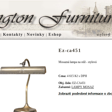
Kontakty
Novinky
Eshop
|
|
|
stylový
Ez-ca451
Mosazná lampa na stůl - stylová
Cena:
4 615 Kč s DPH
Obj. číslo:
EZ-CA451
Zařazení:
LAMPY MOSAZ