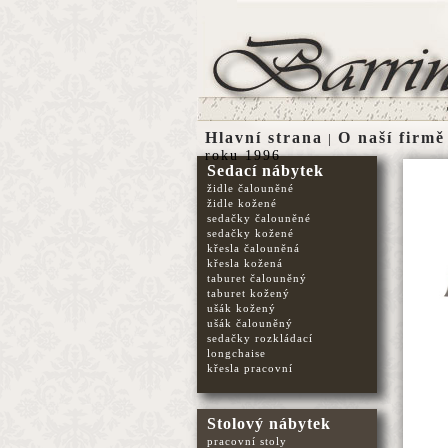
Hlavní strana
O naší firmě
|
roku 1996
Sedací nábytek
židle čalouněné
židle kožené
sedačky čalouněné
sedačky kožené
křesla čalouněná
křesla kožená
taburet čalouněný
taburet kožený
ušák kožený
ušák čalouněný
sedačky rozkládací
longchaise
křesla pracovní
Stolový nábytek
pracovní stoly