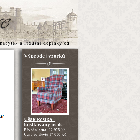
 nábytek
a
luxusní doplňky
od
Výprodej vzorků
Ušák kostka -
kostkovaný ušák
Původní cena:
22 975 Kč
Cena po slevě:
17 000 Kč