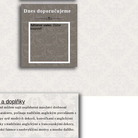
Dnes doporučujeme
 a doplňky
ně můžete najít nepřeberné množství drobností
arakteru, počínaje tradičním anglickým porcelánem s
ypy sytě modrých dekorů, konvičkami s anglickými
čky s tradičními anglickými a francouzskými dekory,
zské faience s neobvyklými motivy a mnoho dalšího.