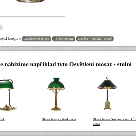
ející kategorie
Osvětlovací tělesa
Tělesa mosaz
Osvětlení mosaz - stolní
e nabízíme například tyto Osvětlení mosaz - stolní
0-A
Stolní lampa - Prokurista
Stolní lampa Wrigley´s širm kůž
velká