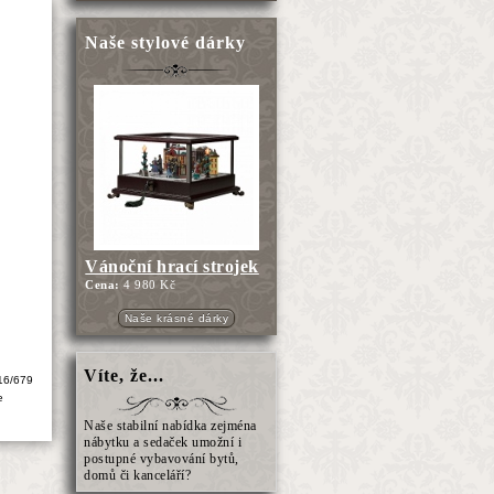
Naše stylové dárky
Vánoční hrací strojek
Cena:
4 980 Kč
Naše krásné dárky
Víte, že...
16/679
e
Naše stabilní nabídka zejména
nábytku a sedaček umožní i
postupné vybavování bytů,
domů či kanceláří?