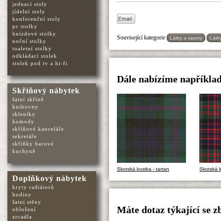
jednací stoly
jídelní stoly
konferenční stoly
pc stolky
hnízdové stolky
Související kategorie
Látky a tapety
Látk
noční stolky
toaletní stolky
odkládací stolek
stolek pod tv a hi-fi
Dále nabízíme například
Skříňový nábytek
šatní skříně
knihovny
skleníky
komody
skříňové kanceláře
sekretáře
skříňky barové
kuchyně
Skotská kostka - tartan
Skotská k
Doplňkový nábytek
kryty radiátorů
hodiny
šatní stěny
Máte dotaz týkající se z
obložení
zrcadla