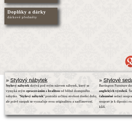
Doplňky a dárky
dárkové předměty
»
Stylový nábytek
»
Stylové sed
Stylový nábytek
skrývá pod svým názvem nábytek, který se
Barrington Furniture d
vymyká svým
zpracováním
a
kvalitou
od běžně dostupného
anglických výrobců
. Š
nábytku. "
Stylový nábytek
" postrádá určitou strohost dnešní doby,
čalouněné
sedací soupra
ale právě naopak se vyznačuje svou originalitou a nadčasovostí.
souprav je k dipozici r
kůží.