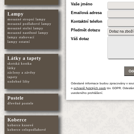
Vaše jméno
Emailová adresa
Lampy
mosazné stropní lampy
Kontaktní telefon
mosazné podlahové lampy
mosazné stolní lampy
Předmět dotazu
mosazné nastěnné lampy
lampy stahovací
Váš dotaz
lampy ostatní
Látky a tapety
skotská kostka
látky
záclony a závěsy
tapety
ozdobné lišty
Odeslané informace budou zpracovány v sou
o
ochraně fyzických osob
tzv. GDPR. Odeslán
uvedeného prohlášení.
Postele
dřevěné postele
Koberce
koberce kusové
koberce celopodlahové