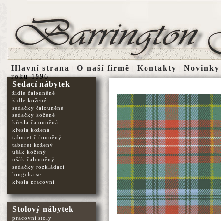
Hlavní strana
O naší firmě
Kontakty
Novinky
|
|
|
roku 1996
Sedací nábytek
židle čalouněné
židle kožené
sedačky čalouněné
sedačky kožené
křesla čalouněná
křesla kožená
taburet čalouněný
taburet kožený
ušák kožený
ušák čalouněný
sedačky rozkládací
longchaise
křesla pracovní
Stolový nábytek
pracovní stoly