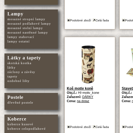
Lampy
mosazné stropní lampy
Podobné zboží
Celá řada
Podo
mosazné podlahové lampy
mosazné stolní lampy
mosazné nastěnné lampy
lampy stahovací
lampy ostatní
Látky a tapety
skotská kostka
látky
záclony a závěsy
tapety
ozdobné lišty
Koš motiv koně
Staveb
Obj.č.:
HI-motiv_kone
Obj.č.:
Postele
Zařazení:
DÁRKY
Zařaze
Cena:
na dotaz
Cena:
dřevěné postele
Koberce
koberce kusové
Podobné zboží
Celá řada
Podo
koberce celopodlahové