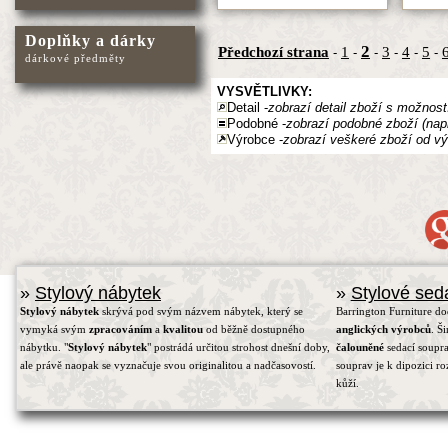
Doplňky a dárky
2
Předchozí strana
1
3
4
5
-
-
-
-
-
-
dárkové předměty
VYSVĚTLIVKY:
Detail -
zobrazí detail zboží s možnost
Podobné -
zobrazí podobné zboží (nap
Výrobce -
zobrazí veškeré zboží od vý
»
Stylový nábytek
»
Stylové sed
Stylový nábytek
skrývá pod svým názvem nábytek, který se
Barrington Furniture d
vymyká svým
zpracováním
a
kvalitou
od běžně dostupného
anglických výrobců
. Š
nábytku. "
Stylový nábytek
" postrádá určitou strohost dnešní doby,
čalouněné
sedací soupra
ale právě naopak se vyznačuje svou originalitou a nadčasovostí.
souprav je k dipozici r
kůží.