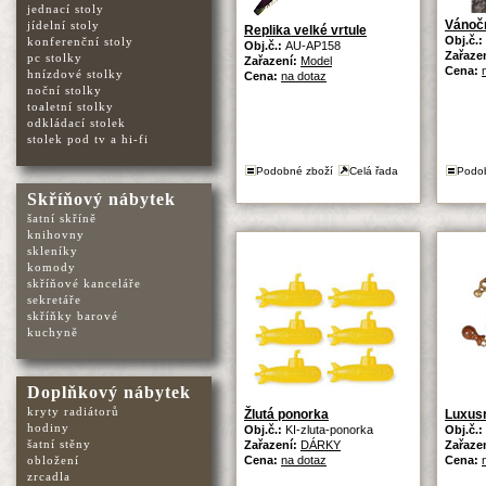
jednací stoly
Vánočn
jídelní stoly
Replika velké vrtule
Obj.č.:
konferenční stoly
Obj.č.:
AU-AP158
Zařaze
pc stolky
Zařazení:
Model
Cena:
hnízdové stolky
Cena:
na dotaz
noční stolky
toaletní stolky
odkládací stolek
stolek pod tv a hi-fi
Podobné zboží
Celá řada
Podo
Skříňový nábytek
šatní skříně
knihovny
skleníky
komody
skříňové kanceláře
sekretáře
skříňky barové
kuchyně
Doplňkový nábytek
kryty radiátorů
Žlutá ponorka
Luxusn
hodiny
Obj.č.:
KI-zluta-ponorka
Obj.č.:
šatní stěny
Zařazení:
DÁRKY
Zařaze
obložení
Cena:
na dotaz
Cena:
zrcadla