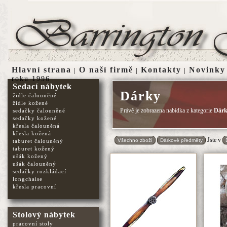
Hlavní strana
O naší firmě
Kontakty
Novinky
|
|
|
roku 1996
Sedací nábytek
Dárky
židle čalouněné
židle kožené
Právě je zobrazena nabídka z kategorie
Dár
sedačky čalouněné
sedačky kožené
křesla čalouněná
křesla kožená
Jste v
Všechno zboží
Dárkové předměty
taburet čalouněný
taburet kožený
ušák kožený
ušák čalouněný
sedačky rozkládací
longchaise
křesla pracovní
Stolový nábytek
pracovní stoly