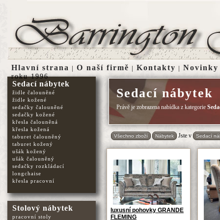
Hlavní strana
O naší firmě
Kontakty
Novinky
|
|
|
roku 1996
Sedací nábytek
Sedací nábytek
židle čalouněné
židle kožené
Právě je zobrazena nabídka z kategorie
Seda
sedačky čalouněné
sedačky kožené
křesla čalouněná
křesla kožená
Jste v
Všechno zboží
Nábytek
Sedací ná
taburet čalouněný
taburet kožený
ušák kožený
ušák čalouněný
sedačky rozkládací
longchaise
křesla pracovní
Stolový nábytek
luxusní pohovky GRANDE
pracovní stoly
FLEMING