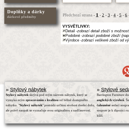
Doplňky a dárky
1
Předchozí strana
2
3
4
5
6
-
-
-
-
-
-
dárkové předměty
VYSVĚTLIVKY:
Detail -
zobrazí detail zboží s možnost
Podobné -
zobrazí podobné zboží (nap
Výrobce -
zobrazí veškeré zboží od vý
»
Stylový nábytek
»
Stylové sed
Stylový nábytek
skrývá pod svým názvem nábytek, který se
Barrington Furniture d
vymyká svým
zpracováním
a
kvalitou
od běžně dostupného
anglických výrobců
. Š
nábytku. "
Stylový nábytek
" postrádá určitou strohost dnešní doby,
čalouněné
sedací soupra
ale právě naopak se vyznačuje svou originalitou a nadčasovostí.
souprav je k dipozici r
kůží.