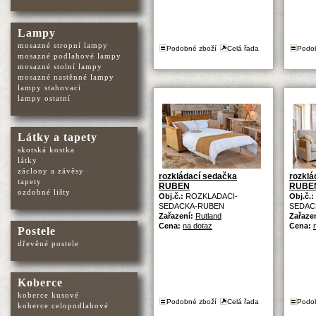
Lampy
mosazné stropní lampy
Podobné zboží
Celá řada
Podo
mosazné podlahové lampy
mosazné stolní lampy
mosazné nastěnné lampy
lampy stahovací
lampy ostatní
Látky a tapety
skotská kostka
látky
záclony a závěsy
rozkládací sedačka
rozklá
tapety
RUBEN
RUBE
ozdobné lišty
Obj.č.:
ROZKLADACI-
Obj.č.:
SEDACKA-RUBEN
SEDAC
Zařazení:
Rutland
Zařaze
Cena:
na dotaz
Cena:
Postele
dřevěné postele
Koberce
koberce kusové
Podobné zboží
Celá řada
Podo
koberce celopodlahové