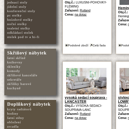
jednací stoly
Obj.č.:
LUXUSNI-POHOVKY-
FLEMING
jídelní stoly
Heming
Zařazení:
Rutland
konferenční stoly
Obj.č.:
Cena:
na dotaz
pc stolky
Heming
hnízdové stolky
Zařaze
noční stolky
Cena:
toaletní stolky
odkládací stolek
stolek pod tv a hi-fi
Podobné zboží
Celá řada
Podo
Skříňový nábytek
šatní skříně
knihovny
skleníky
komody
skříňové kanceláře
sekretáře
skříňky barové
kuchyně
vysoká sedací souprava -
stylov
LANCASTER
LOWR
Doplňkový nábytek
Obj.č.:
VYSOKA-SEDACI-
Obj.č.:
kryty radiátorů
SOUPRAVA-LANC
SOUPR
hodiny
Zařazení:
Rutland
Zařaze
šatní stěny
Cena:
na dotaz
Cena:
obložení
zrcadla