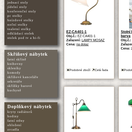
jednací stoly
jídelní stoly
konferenční stoly
pc stolky
hnízdové stolky
noční stolky
toaletní stolky
EZ-CA401-1
Stoln
odkládací stolek
barva
Obj.č.:
EZ-CA401-1
stolek pod tv a hi-fi
Zařazení:
LAMPY MOSAZ
Obj.č.:
Cena:
na dotaz
Zařaze
Cena:
Skříňový nábytek
šatní skříně
knihovny
skleníky
Podobné zboží
Celá řada
Podo
komody
skříňové kanceláře
sekretáře
skříňky barové
kuchyně
Doplňkový nábytek
kryty radiátorů
hodiny
šatní stěny
obložení
zrcadla