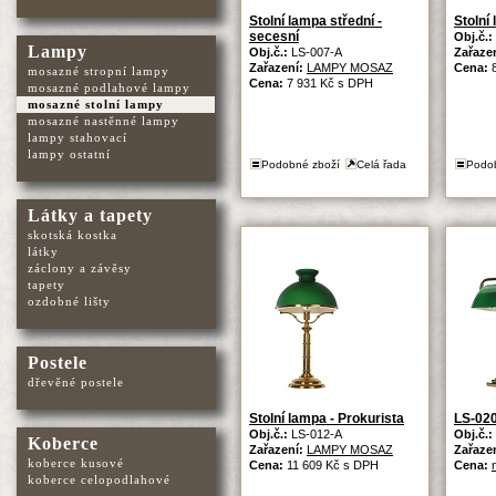
Stolní lampa střední -
Stolní
secesní
Obj.č.:
Lampy
Obj.č.:
LS-007-A
Zařaze
Zařazení:
LAMPY MOSAZ
Cena:
mosazné stropní lampy
Cena:
7 931 Kč s DPH
mosazné podlahové lampy
mosazné stolní lampy
mosazné nastěnné lampy
lampy stahovací
lampy ostatní
Podobné zboží
Celá řada
Podo
Látky a tapety
skotská kostka
látky
záclony a závěsy
tapety
ozdobné lišty
Postele
dřevěné postele
Stolní lampa - Prokurista
LS-02
Obj.č.:
LS-012-A
Obj.č.:
Koberce
Zařazení:
LAMPY MOSAZ
Zařaze
koberce kusové
Cena:
11 609 Kč s DPH
Cena:
koberce celopodlahové