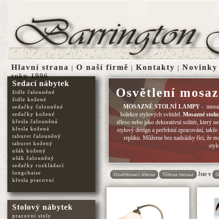
Hlavní strana
O naší firmě
Kontakty
Novinky
|
|
|
roku 1996
Sedací nábytek
Osvětlení mosaz 
židle čalouněné
židle kožené
MOSAZNÉ STOLNÍ LAMPY
- mosa
sedačky čalouněné
sedačky kožené
kolekce stylových svítidel.
Mosazné stoln
křesla čalouněná
těleso nebo jako dekorativní solitér, který 
křesla kožená
stylový design a perfektní zpracování, takže 
taburet čalouněný
repliku. Můžeme bez nadsázky říci, že
mo
taburet kožený
styl
ušák kožený
ušák čalouněný
sedačky rozkládací
longchaise
Jste v
Osvětlovací tělesa
Tělesa mosaz
O
křesla pracovní
Stolový nábytek
pracovní stoly