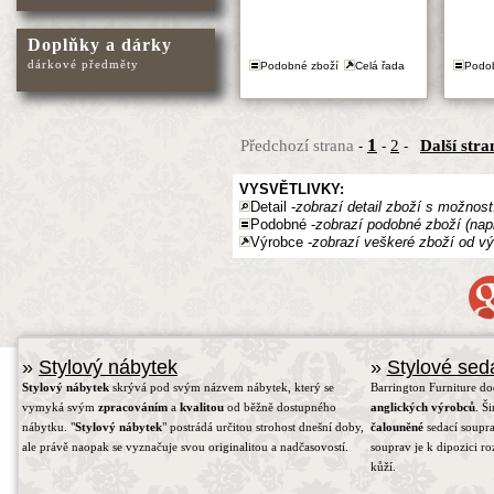
Doplňky a dárky
dárkové předměty
Podobné zboží
Celá řada
Podo
1
Předchozí strana
2
Další stra
-
-
-
VYSVĚTLIVKY:
Detail -
zobrazí detail zboží s možnost
Podobné -
zobrazí podobné zboží (nap
Výrobce -
zobrazí veškeré zboží od vý
»
Stylový nábytek
»
Stylové sed
Stylový nábytek
skrývá pod svým názvem nábytek, který se
Barrington Furniture d
vymyká svým
zpracováním
a
kvalitou
od běžně dostupného
anglických výrobců
. Š
nábytku. "
Stylový nábytek
" postrádá určitou strohost dnešní doby,
čalouněné
sedací soupra
ale právě naopak se vyznačuje svou originalitou a nadčasovostí.
souprav je k dipozici r
kůží.