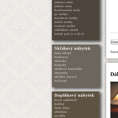
jednací stoly
jídelní stoly
konferenční stoly
pc stolky
hnízdové stolky
noční stolky
toaletní stolky
odkládací stolek
stolek pod tv a hi-fi
Skříňový nábytek
Souvis
šatní skříně
knihovny
skleníky
komody
skříňové kanceláře
sekretáře
Dál
skříňky barové
kuchyně
Doplňkový nábytek
kryty radiátorů
hodiny
šatní stěny
obložení
zrcadla