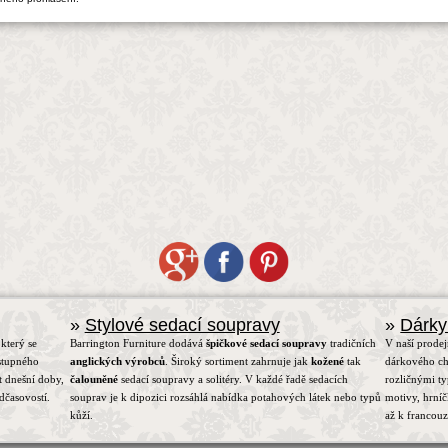
»
Stylové sedací soupravy
»
Dárky
který se
Barrington Furniture dodává
špičkové sedací soupravy
tradičních
V naší prodej
stupného
anglických výrobců
. Široký sortiment zahrnuje jak
kožené
tak
dárkového ch
t dnešní doby,
čalouněné
sedací soupravy a solitéry. V každé řadě sedacích
rozličnými t
dčasovostí.
souprav je k dipozici rozsáhlá nabídka potahových látek nebo typů
motivy, hrní
kůží.
až k francou