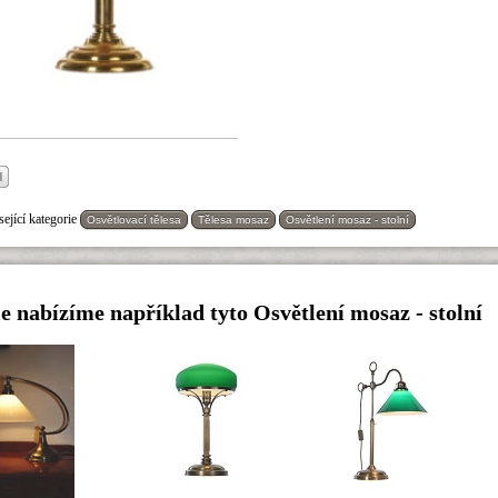
ející kategorie
Osvětlovací tělesa
Tělesa mosaz
Osvětlení mosaz - stolní
e nabízíme například tyto Osvětlení mosaz - stolní