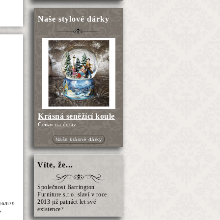
Naše stylové dárky
Krásná seněžící koule
Cena:
na dotaz
Naše krásné dárky
Víte, že...
Společnost Barrington
Furniture s.r.o. slaví v roce
2013 již patnáct let své
16/679
existence?
e