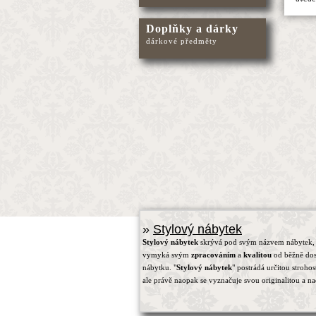
Doplňky a dárky
dárkové předměty
»
Stylový nábytek
Stylový nábytek
skrývá pod svým názvem nábytek, 
vymyká svým
zpracováním
a
kvalitou
od běžně do
nábytku. "
Stylový nábytek
" postrádá určitou strohos
ale právě naopak se vyznačuje svou originalitou a na