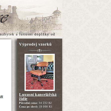
 nábytek
a
luxusní doplňky
od
Výprodej vzorků
Luxusní kancelářská
židle
Původní cena:
34 232 Kč
Cena po slevě:
19 000 Kč