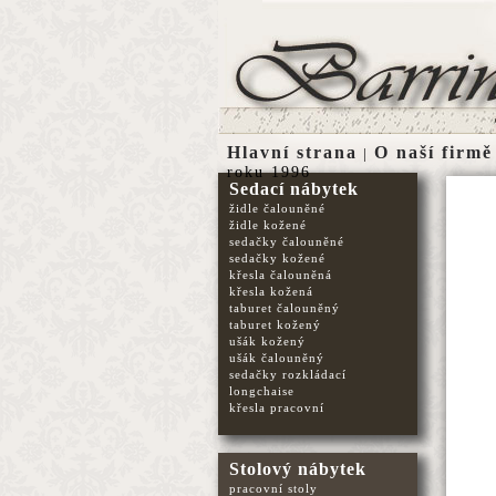
Hlavní strana
O naší firmě
|
roku 1996
Sedací nábytek
židle čalouněné
židle kožené
sedačky čalouněné
sedačky kožené
křesla čalouněná
křesla kožená
taburet čalouněný
taburet kožený
ušák kožený
ušák čalouněný
sedačky rozkládací
longchaise
křesla pracovní
Stolový nábytek
pracovní stoly