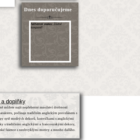
Dnes doporučujeme
 a doplňky
ně můžete najít nepřeberné množství drobností
arakteru, počínaje tradičním anglickým porcelánem s
ypy sytě modrých dekorů, konvičkami s anglickými
čky s tradičními anglickými a francouzskými dekory,
zské faience s neobvyklými motivy a mnoho dalšího.