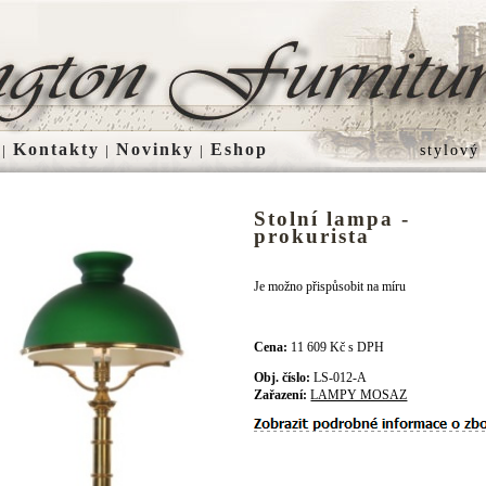
Kontakty
Novinky
Eshop
|
|
|
stylový
Stolní lampa -
prokurista
Je možno přispůsobit na míru
Cena:
11 609 Kč s DPH
Obj. číslo:
LS-012-A
Zařazení:
LAMPY MOSAZ