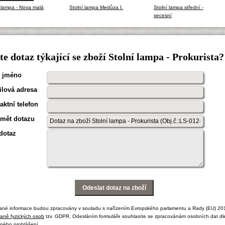
 lampa - Nova malá
Stolní lampa Medůza I.
Stolní lampa střední -
secesní
e dotaz týkající se zboží Stolní lampa - Prokurista?
 jméno
lová adresa
aktní telefon
mět dotazu
dotaz
ané informace budou zpracovány v souladu s nařízením Evropského parlamentu a Rady (EU) 20
aně fyzických osob
tzv. GDPR. Odesláním formuláře souhlasíte se zpracovánám osobních dat dl
ného prohlášení.