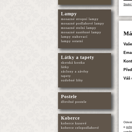
Stolní
Lampy
mosazné stropní lampy
mosazné podlahové lampy
mosazné stolní lampy
mosazné nastěnné lampy
Mát
lampy stahovací
lampy ostatní
Vaše
Emai
Látky a tapety
Kont
skotská kostka
látky
Před
záclony a závěsy
tapety
Váš 
ozdobné lišty
Postele
dřevěné postele
Koberce
Odesl
koberce kusové
o
ochr
koberce celopodlahové
uvede