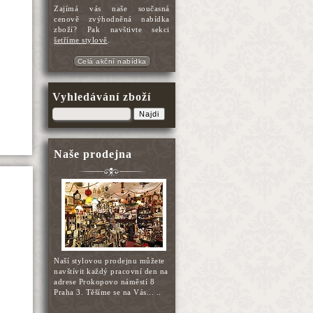
Zajímá vás naše současná
cenově zvýhodněná nabídka
zboží? Pak navštivte sekci
šetříme stylově
.
Celá akční nabídka
Vyhledávání zboží
Najdi
Naše prodejna
Naší stylovou prodejnu můžete
navštívit každý pracovní den na
adrese Prokopovo náměstí 8
Praha 3. Těšíme se na Vás... ..