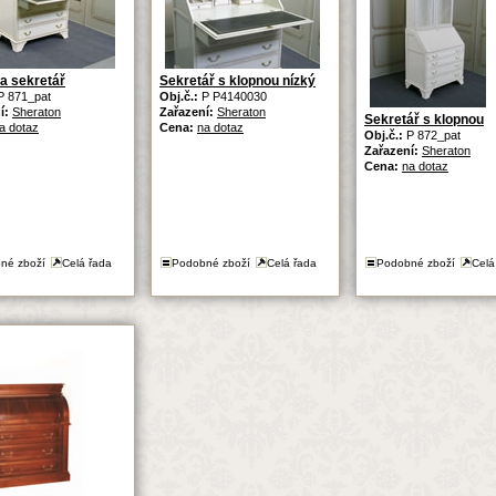
 sekretář
Sekretář s klopnou nízký
P 871_pat
Obj.č.:
P P4140030
í:
Sheraton
Zařazení:
Sheraton
Sekretář s klopnou
a dotaz
Cena:
na dotaz
Obj.č.:
P 872_pat
Zařazení:
Sheraton
Cena:
na dotaz
né zboží
Celá řada
Podobné zboží
Celá řada
Podobné zboží
Celá