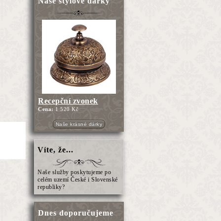
Naše stylové dárky
Recepční zvonek
Cena:
1 520 Kč
Naše krásné dárky
Víte, že...
Naše služby poskytujeme po
celém uzemí České i Slovenské
republiky?
Dnes doporučujeme