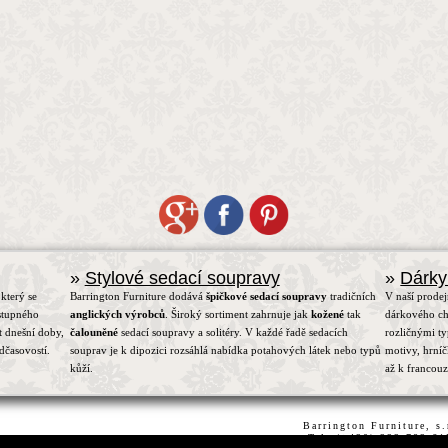
»
Stylové sedací soupravy
»
Dárky
který se
Barrington Furniture dodává
špičkové sedací soupravy
tradičních
V naší prodej
stupného
anglických výrobců
. Široký sortiment zahrnuje jak
kožené
tak
dárkového ch
t dnešní doby,
čalouněné
sedací soupravy a solitéry. V každé řadě sedacích
rozličnými t
dčasovostí.
souprav je k dipozici rozsáhlá nabídka potahových látek nebo typů
motivy, hrní
kůží.
až k francou
Barrington Furniture, s
Tel.:(+420) 222 782 6