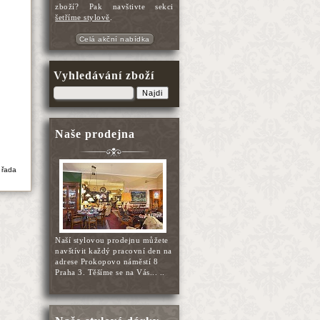
zboží? Pak navštivte sekci
šetříme stylově
.
Celá akční nabídka
Vyhledávání zboží
Najdi
Naše prodejna
 řada
Naší stylovou prodejnu můžete
navštívit každý pracovní den na
adrese Prokopovo náměstí 8
Praha 3. Těšíme se na Vás... ..