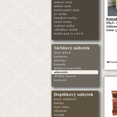
jednací stoly
jídelní stoly
konferenční stoly
pc stolky
hnízdové stolky
Komoda
noční stolky
Obj.č.:
toaletní stolky
Zařazen
odkládací stolek
Cena:
n
stolek pod tv a hi-fi
Skříňový nábytek
šatní skříně
knihovny
skleníky
Podob
komody
skříňové kanceláře
sekretáře
skříňky barové
kuchyně
Doplňkový nábytek
kryty radiátorů
hodiny
šatní stěny
obložení
zrcadla