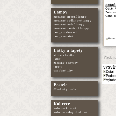
Sklápě
Obj.č.:
Lampy
Zařazen
Cena:
n
mosazné stropní lampy
mosazné podlahové lampy
mosazné stolní lampy
mosazné nastěnné lampy
lampy stahovací
lampy ostatní
Podob
Látky a tapety
skotská kostka
Předcho
látky
záclony a závěsy
tapety
VYSVĚT
ozdobné lišty
Detail 
Podob
Výrobc
Postele
dřevěné postele
Koberce
koberce kusové
koberce celopodlahové