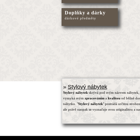
Doplňky a dárky
dárkové předměty
»
Stylový nábytek
Stylový nábytek
skrývá pod svým názvem nábytek, 
vymyká svým
zpracováním
a
kvalitou
od běžně do
nábytku. "
Stylový nábytek
" postrádá určitou strohos
ale právě naopak se vyznačuje svou originalitou a na