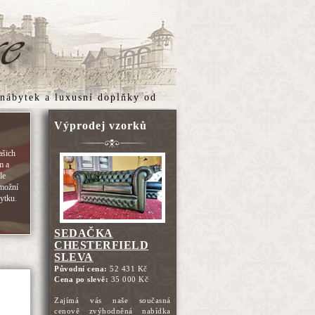
 nábytek
a
luxusní doplňky
od
Výprodej vzorků
ašich
m a
le
umožní
bytku.
SEDAČKA
CHESTERFIELD
SLEVA
Původní cena:
52 431 Kč
Cena po slevě:
35 000 Kč
Zajímá vás naše současná
cenově zvýhodněná nabídka