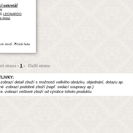
cí sekretář
W
í:
LEONARDO
a dotaz
né zboží
Celá řada
1
zí strana
Další strana
-
-
LIVKY:
-
zobrazí detail zboží s možností velkého obrázku, objednání, dotazu ap.
né -
zobrazí podobné zboží (např. sedací soupravy ap.)
e -
zobrazí veškeré zboží od výrobce tohoto produktu