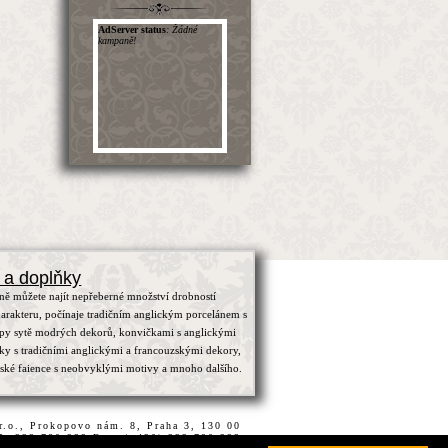
 a doplňky
ně můžete najít nepřeberné množství drobností
arakteru, počínaje tradičním anglickým porcelánem s
ypy sytě modrých dekorů, konvičkami s anglickými
čky s tradičními anglickými a francouzskými dekory,
zské faience s neobvyklými motivy a mnoho dalšího.
.r.o., Prokopovo nám. 8, Praha 3, 130 00
15, 222 780 222 Fax.:(+420) 222 780 222