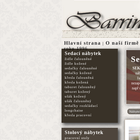
Hlavní strana
O naší firmě
|
roku 1996
Sedací nábytek
Se
židle čalouněné
židle kožené
SE
sedačky čalouněné
sedačky kožené
ná
křesla čalouněná
ř
křesla kožená
nezap
taburet čalouněný
např 
taburet kožený
ušák kožený
ušák čalouněný
sedačky rozkládací
longchaise
Nábyte
křesla pracovní
Stolový nábytek
pracovní stoly